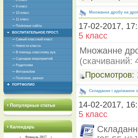
9 класс
Множанне дробу на дро
10 класс
11 класс
17-02-2017, 17:
Полезные сайты
ВОСПИТАТЕЛЬНОЕ ПРОСТ.
5 класс
Самый классный класс
Новости класса
Множанне дро
В помощь классному рук.
(cкачиваний: 
Сценарии мероприятий
Родителям
Фотоальбом
Просмотров:
Полезное, разное
ПОРТФОЛИО
Складанне і адніманне
14-02-2017, 16:
Популярные статьи
5 класс
Складанн
Календарь
«
Февраль 2017
»