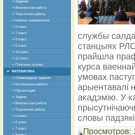
Задания
Внеклассная работа
Творческие работы
Кабинет информатики
6 класс
службы салдат
7 класс
8 класс
станцыях РЛС 
9 класс
10 класс
прайшла праф
11 класс
курса ваеннай
Полезные ссылки
МАТЕМАТИКА
умовах паступ
Олимпиадные задания
арыентавалі 
Контрольные работы
Презентации
акадэмію. У к
Задачи
Внеклассная работа
прысутнічаюч
Творческие работы
словы падзякі
5 класс
6 класс
7 класс
Просмотров:
8 класс