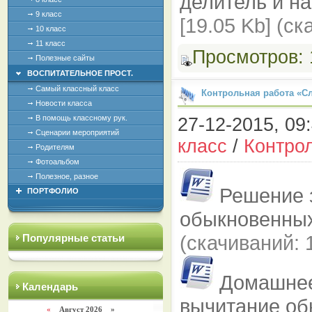
делитель и н
9 класс
[19.05 Kb] (cк
10 класс
11 класс
Просмотров:
Полезные сайты
ВОСПИТАТЕЛЬНОЕ ПРОСТ.
Самый классный класс
Контрольная работа «С
Новости класса
В помощь классному рук.
27-12-2015, 09:
Сценарии мероприятий
класс
/
Контро
Родителям
Фотоальбом
Полезное, разное
Решение 
ПОРТФОЛИО
обыкновенны
(cкачиваний: 
Популярные статьи
Домашнее
Календарь
вычитание о
«
Август 2026 »