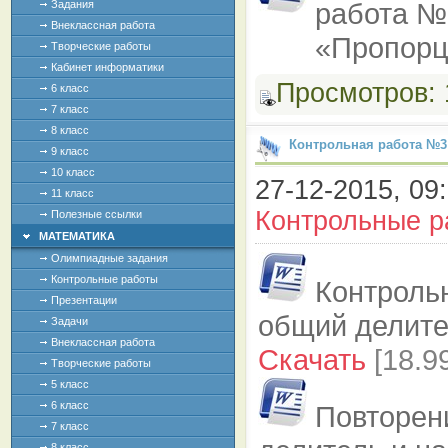
Задания
Внеклассная работа
Творческие работы
Кабинет информатики
Просмотров:
6 класс
7 класс
8 класс
Контрольная работа №3
9 класс
10 класс
27-12-2015, 09:
11 класс
Контрольные р
Полезные ссылки
МАТЕМАТИКА
Олимпиадные задания
Контрольные работы
Контроль
Презентации
общий делите
Задачи
Внеклассная работа
Скачать
[18.9
Творческие работы
5 класс
6 класс
Повторен
7 класс
8 класс