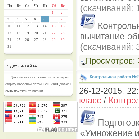
(cкачиваний: 
Пн
Вт
Ср
Чт
Пт
Сб
Вс
1
2
3
4
5
6
7
8
9
Контроль
10
11
12
13
14
15
16
17
18
19
20
21
22
23
вычитание о
24
25
26
27
28
29
30
(cкачиваний: 
31
Просмотров:
Контрольная работа №2
Для обмена ссылками пишите через
форму обратной связи. Ваш сайт должен
26-12-2015, 22:
быть похожей тематики.
класс
/
Контро
Подготовк
«Умножение и