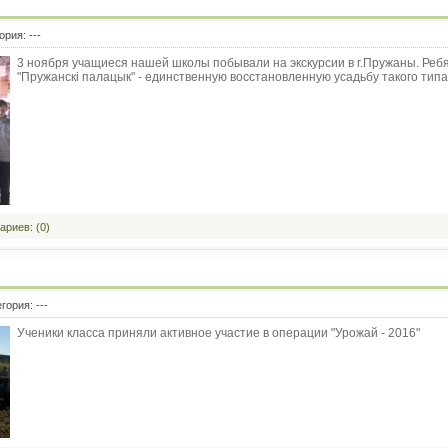
гория:
---
3 ноября учащиеся нашей школы побывали на экскурсии в г.Пружаны. Реб
"Пружанскі палацык" - единственную восстановленную усадьбу такого типа
риев: (0)
егория:
---
Ученики класса приняли активное участие в операции "Урожай - 2016"