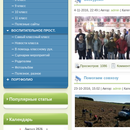
9 класс
4-11-2016, 22:49 | Автор:
admin
| Кате
10 класс
11 класс
Полезные сайты
ВОСПИТАТЕЛЬНОЕ ПРОСТ.
Самый классный класс
Новости класса
В помощь классному рук.
Сценарии мероприятий
Родителям
Просмотров: 1086
|
Коммента
Фотоальбом
Полезное, разное
Помогаем совхозу
ПОРТФОЛИО
23-10-2016, 15:02 | Автор:
admin
| Кат
Популярные статьи
Календарь
«
Август 2026 »