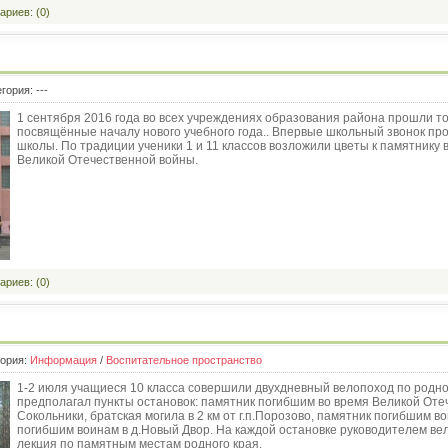
риев: (0)
егория:
---
1 сентября 2016 года во всех учреждениях образования района прошли т
посвящённые началу нового учебного года.. Впервые школьный звонок п
школы. По традиции ученики 1 и 11 классов возложили цветы к памятнику
Великой Отечественной войны.
риев: (0)
гория:
Информация
/
Воспитательное пространство
1-2 июля учащиеся 10 класса совершили двухдневный велопоход по родн
предполагал пункты остановок: памятник погибшим во время Великой Оте
Сокольники, братская могила в 2 км от г.п.Порозово, памятник погибшим в
погибшим воинам в д.Новый Двор. На каждой остановке руководителем в
лекция по памятным местам родного края.