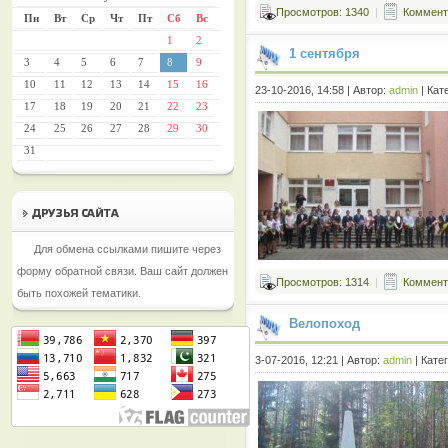
Просмотров: 1340
|
Коммента
Пн
Вт
Ср
Чт
Пт
Сб
Вс
1
2
1 сентября
3
4
5
6
7
8
9
10
11
12
13
14
15
16
23-10-2016, 14:58 | Автор:
admin
| Кат
17
18
19
20
21
22
23
24
25
26
27
28
29
30
31
Для обмена ссылками пишите через
форму обратной связи. Ваш сайт должен
Просмотров: 1314
|
Коммента
быть похожей тематики.
Велопоход
3-07-2016, 12:21 | Автор:
admin
| Кате