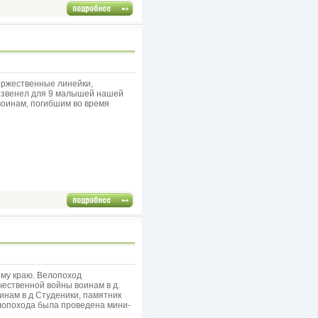
оржественные линейки,
розвенел для 9 малышей нашей
 воинам, погибшим во время
ому краю. Велопоход
чественной войны воинам в д.
оинам в д Студеники, памятник
елопохода была проведена мини-