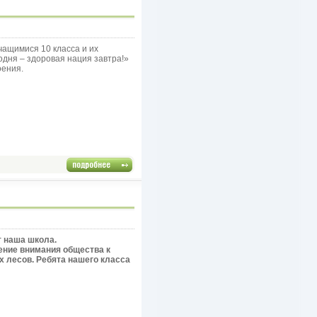
чащимися 10 класса и их
одня – здоровая нация завтра!»
оения.
 наша школа.
чение внимания общества к
 лесов. Ребята нашего класса