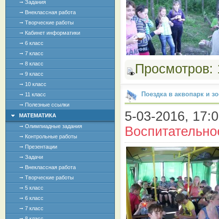
Задания
Внеклассная работа
Творческие работы
Кабинет информатики
6 класс
7 класс
8 класс
Просмотров:
9 класс
10 класс
Поездка в аквопарк и зо
11 класс
Полезные ссылки
5-03-2016, 17:0
МАТЕМАТИКА
Олимпиадные задания
Воспитательно
Контрольные работы
Презентации
Задачи
Внеклассная работа
Творческие работы
5 класс
6 класс
7 класс
8 класс