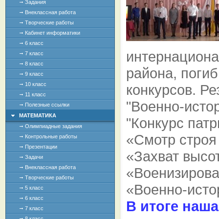
Задания
Внеклассная работа
Творческие работы
Кабинет информатики
6 класс
интернациона
7 класс
8 класс
района, погиб
9 класс
10 класс
конкурсов. Р
11 класс
"Военно-истор
Полезные ссылки
МАТЕМАТИКА
"Конкурс патр
Олимпиадные задания
«Смотр строя 
Контрольные работы
Презентации
«Захват высот
Задачи
Внеклассная работа
«Военизирова
Творческие работы
«Военно-истор
5 класс
6 класс
В итоге наш
7 класс
8 класс