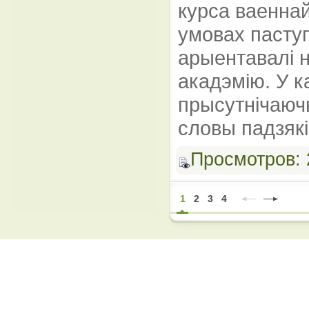
курса ваеннай
умовах паступ
арыентавалі 
акадэмію. У к
прысутнічаюч
словы падзякі
Просмотров:
1
2
3
4