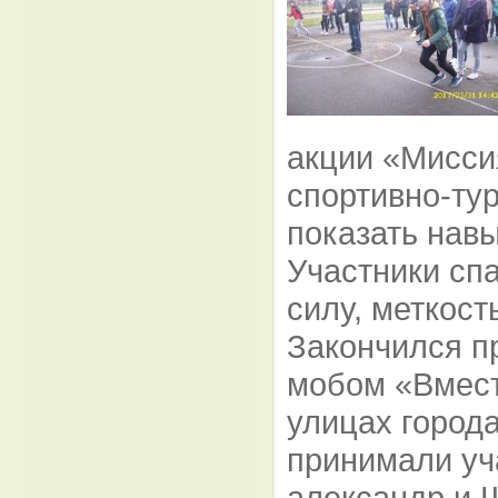
акции «Мисси
спортивно-ту
показать нав
Участники спа
силу, меткост
Закончился п
мобом «Вмест
улицах города
принимали уч
александр и 