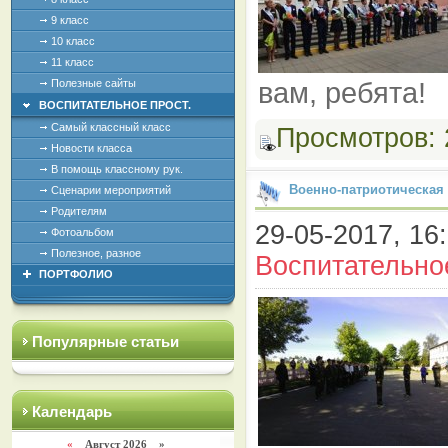
9 класс
10 класс
11 класс
вам, ребята!
Полезные сайты
ВОСПИТАТЕЛЬНОЕ ПРОСТ.
Самый классный класс
Просмотров:
Новости класса
В помощь классному рук.
Военно-патриотическая 
Сценарии мероприятий
Родителям
29-05-2017, 16:
Фотоальбом
Полезное, разное
Воспитательно
ПОРТФОЛИО
Популярные статьи
Календарь
«
Август 2026 »