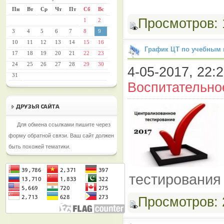
Пн
Вт
Ср
Чт
Пт
Сб
Вс
Просмотров:
1
2
3
4
5
6
7
8
9
10
11
12
13
14
15
16
График ЦТ по учебным
17
18
19
20
21
22
23
24
25
26
27
28
29
30
4-05-2017, 22:2
31
Воспитательно
Для обмена ссылками пишите через
форму обратной связи. Ваш сайт должен
быть похожей тематики.
тестирования
Просмотров: