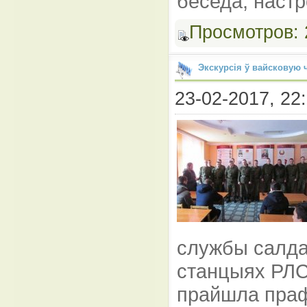
беседа, наст
Просмотров:
Экскурсія ў вайсковую 
23-02-2017, 22:
службы салдат
станцыях РЛС 
прайшла праф