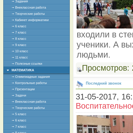
Задания
Внеклассная работа
Творческие работы
Кабинет информатики
6 класс
входили в ст
7 класс
8 класс
ученики. А в
9 класс
10 класс
людьми.
11 класс
Полезные ссылки
Просмотров:
МАТЕМАТИКА
Олимпиадные задания
Контрольные работы
Последний звонок
Презентации
31-05-2017, 16:
Задачи
Внеклассная работа
Воспитательно
Творческие работы
5 класс
6 класс
7 класс
8 класс